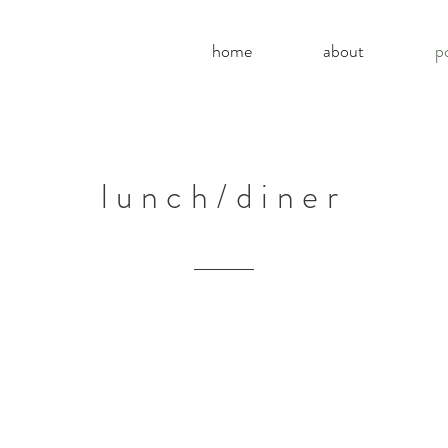
home
about
p
lunch/diner